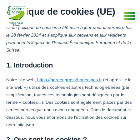
Consent
Consent
Consent
Consent
Consent
Aller
Politique de cookies (UE)
to
to
to
to
to
au
service
service
service
service
service
contenu
google-
wordpress
google-
haproxy
divers
Cette politique de cookies a été mise à jour pour la dernière fois
recaptcha
analytics
le 28 février 2024 et s’applique aux citoyens et aux résidents
permanents légaux de l’Espace Économique Européen et de la
Suisse.
1. Introduction
Notre site web,
https://gardengrassrhonealpes.fr
(ci-après : « le
site web ») utilise des cookies et autres technologies liées (par
simplification, toutes ces technologies sont désignées par le
terme « cookies »). Des cookies sont également placés par des
tierces parties que nous avons engagées. Dans le document ci-
dessous, nous vous informons de l’utilisation des cookies sur
notre site web.
2. Que sont les cookies ?